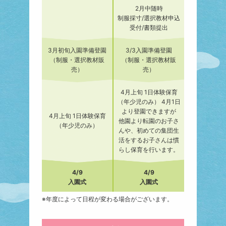
2月中随時
制服採寸/選択教材申込
受付/書類提出
3月初旬入園準備登園
3/3入園準備登園
（制服・選択教材販
（制服・選択教材販
売）
売）
4月上旬 1日体験保育
（年少児のみ） 4月1日
より登園できますが
4月上旬 1日体験保育
他園より転園のお子さ
（年少児のみ）
んや、初めての集団生
活をするお子さんは
慣
らし保育を行います。
4/9
4/9
入園式
入園式
※年度によって日程が変わる場合がございます。