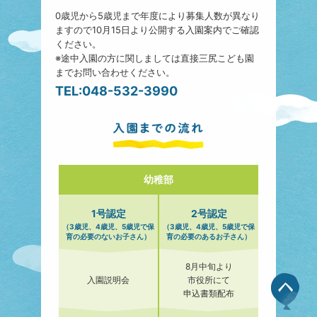
0歳児から5歳児まで年度により募集人数が異なり
ますので10月15日より公開する入園案内でご確認
ください。
※途中入園の方に関しましては直接三尻こども園
までお問い合わせください。
TEL:048-532-3990
幼稚部
1号認定
2号認定
（3歳児、4歳児、5歳児で保
（3歳児、4歳児、5歳児で保
育の必要のないお子さん）
育の必要のあるお子さん）
8月中旬より
入園説明会
市役所にて
申込書類配布