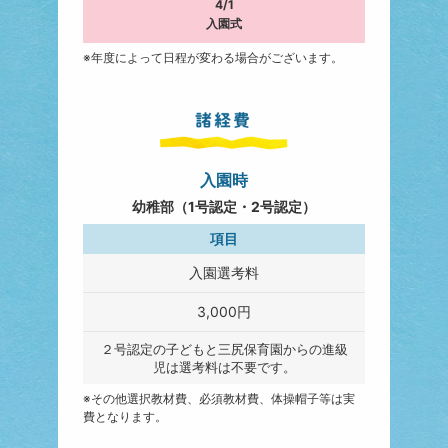
4/1
入園式
※年度によって日程が変わる場合がございます。
入園時
幼稚部（1号認定・2号認定）
項目
入園選考料
3,000円
２号認定の子どもと三尻保育園からの進級
児は選考料は不要です。
※その他選択教材費、必須教材費、体操帽子等は実
費となります。