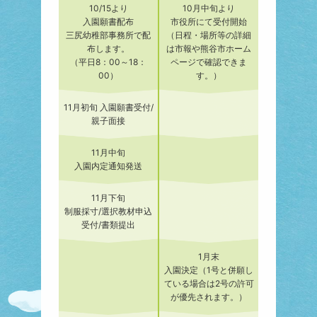
10/15より
10月中旬より
入園願書配布
市役所にて受付開始
三尻幼稚部事務所で配
（日程・場所等の詳細
布します。
は市報や熊谷市ホーム
（平日8：00～18：
ページで確認できま
00）
す。）
11月初旬 入園願書受付/
親子面接
11月中旬
入園内定通知発送
11月下旬
制服採寸/選択教材申込
受付/書類提出
1月末
入園決定（1号と併願し
ている場合は2号の許可
が優先されます。）