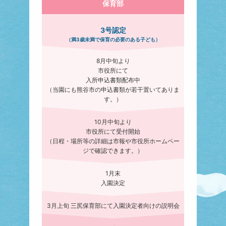
保育部
3号認定
（満3歳未満で保育の必要の
ある子ども）
8月中旬より
市役所にて
入所申込書類配布中
（当園にも熊谷市の申込書類が若干置いてありま
す。）
10月中旬より
市役所にて受付開始
（日程・場所等の詳細は市報や市役所ホームペー
ジで確認できます。）
1月末
入園決定
3月上旬 三尻保育部にて入園決定者向けの説明会